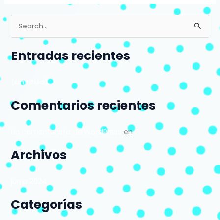
B
u
Entradas recientes
s
c
(sin título)
a
r
Comentarios recientes
p
o
Un comentarista de WordPress
en
r
Archivos
:
junio 2024
Categorías