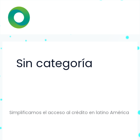
Ir
Ma
al
Me
contenido
Sin categoría
1 comentario
/
Sin categoría
/
monihub
Simplificamos el acceso al crédito en latino América
Read More »