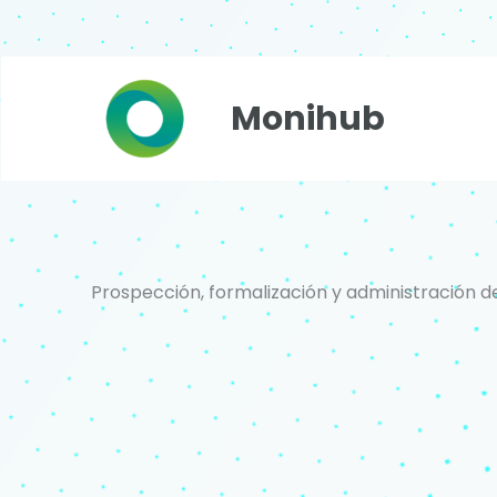
Ir
al
contenido
Monihub
Prospección, formalización y administración de